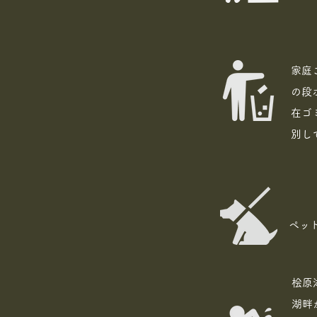
家庭
の段
在ゴ
別し
ペッ
桧原
湖畔