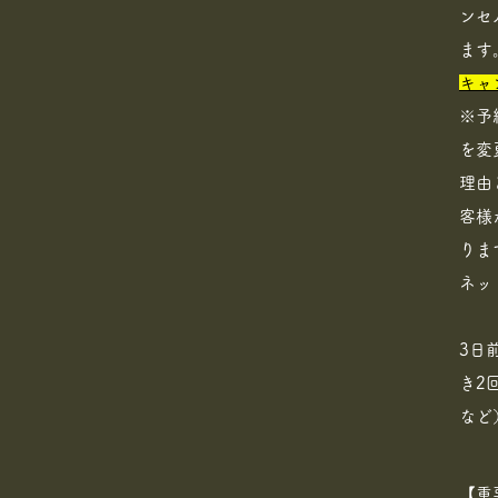
ンセ
ます
キャ
※予
を変
理由
客様
りま
ネッ
​3
き2
など
【重