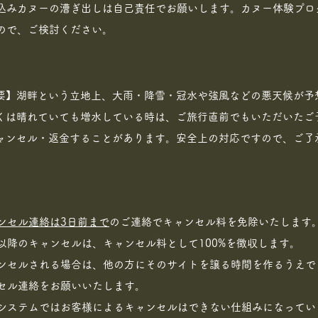
ち込みカヌーの漕ぎ出しは自己責任でお願いします。カヌー体験プロ
ので、ご検討ください。
要】湖畔という立地上、大雨・降雪・冠水や強風などの悪天候が予
くは晴れていても増水している時は、ご旅行直前でもいただいたご
ャンセル・返金することがあります。安全上の対応ですので、ご了
ンセル連絡は3日前まで
のご連絡でキャンセル料を免除いたします
以降のキャンセルは、キャンセル料として100%を徴収します。
ンセルされる場合は、他の方にそのサイトを譲る時間を作るうえで
セル連絡をお願いいたします。
約システムではお客様によるキャンセルはできない仕組みになってい