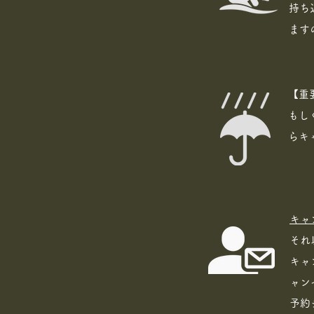
​持
ます
【重
もし
らキ
キャ
それ
キャ
ャン
​予