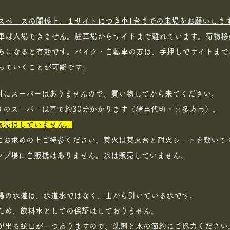
スペースの関係上、１サイトにつき車1台までの来場をお願いしま
車は入場できません。駐車場からサイトまで離れています。荷物移
ちになると有効です。バイク・自転車の方は、手押しでサイトまで
っていくことが可能です。
の村にスーパーはありませんので、買い物してから来てください。
りのスーパーは車で約30分かかります（猪苗代町・喜多方市）。
の販売はしていません。
にお求めの上ご持参ください。焚火は焚火台と耐火シートを敷いて
ャンプ場に自販機はありません。氷は販売していません。
場の水道は、水道水ではなく、山から引いている水です。
ため、飲料水としての保証はしておりません。
湯が出る蛇口が一つありますので、洗剤と水の節約にご協力ください