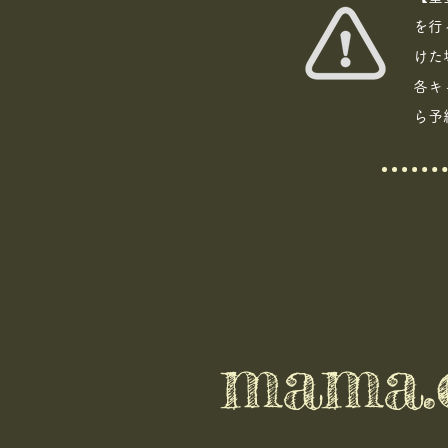
を行
けた
各キ
ら予
mama.