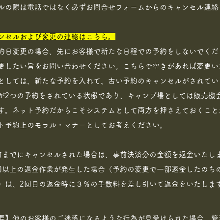
ルの際は電話ではなく必ずお問合せフォームからのキャンセル連絡
。
ンセルおよび変更の連絡はこちら。
約日変更の場合、先にお客様で新たな日程での予約をしないでくだ
更したい旨をお問い合わせください。こちらで空きがあれば変更い
としては、新たな予約を入れて、古い予約のキャンセルがされてい
が2つの予約をされている状態であり、キャンプ場としては販売機
す。ネット予約だからこそシステムとして両方を押さえておくこと
ト予約上のモラル・マナーとしてお考えください。
日前までにキャンセルされた場合は、事前決済分の金額を返金いたし
回以上の返金作業が発生した場合（予約の変更で一部返金したのち
）は、2回目の返金時に３％の手数料を差し引いて返金をいたしま
要】他のお客様のご迷惑になるような行為が見受けられた場合、管