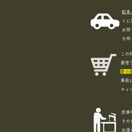
駐車
トに
お持
を持
​こ
最寄
​薪
事前
​キ
炊事
その
​お