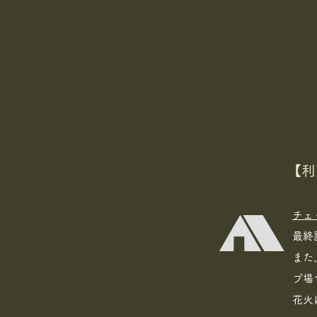
【利
チェ
最終
また
プ場
花火